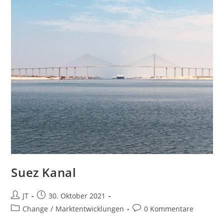
Suez Kanal
Beitrags-
Beitrag
JT
30. Oktober 2021
Autor:
veröffentlicht:
Beitrags-
Beitrags-
Change
/
Marktentwicklungen
0 Kommentare
Kategorie:
Kommentare: