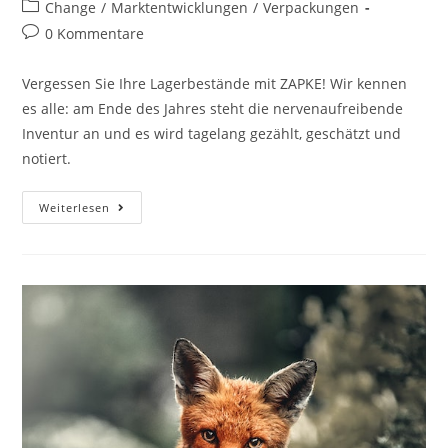
Autor:
veröffentlicht:
Beitrags-
Change
/
Marktentwicklungen
/
Verpackungen
Kategorie:
Beitrags-
0 Kommentare
Kommentare:
Vergessen Sie Ihre Lagerbestände mit ZAPKE! Wir kennen
es alle: am Ende des Jahres steht die nervenaufreibende
Inventur an und es wird tagelang gezählt, geschätzt und
notiert.
Vergessen
Weiterlesen
Sie
Ihre
Lagerbestände
Mit
ZAPKE!