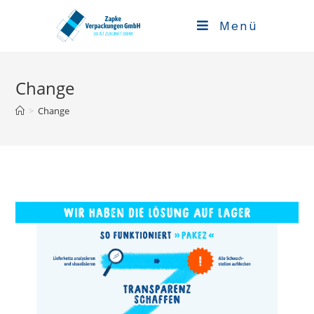
Zum
Menü
Inhalt
springen
Change
>
Change