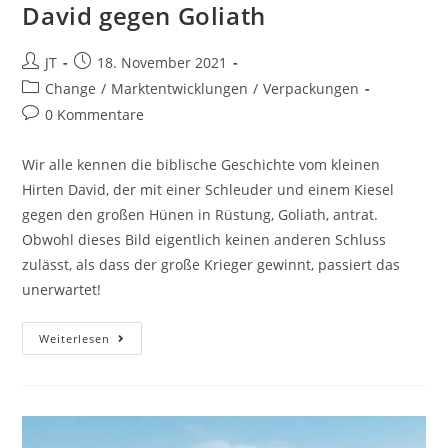
David gegen Goliath
Beitrags-
Beitrag
JT
18. November 2021
Autor:
veröffentlicht:
Beitrags-
Change
/
Marktentwicklungen
/
Verpackungen
Kategorie:
Beitrags-
0 Kommentare
Kommentare:
Wir alle kennen die biblische Geschichte vom kleinen
Hirten David, der mit einer Schleuder und einem Kiesel
gegen den großen Hünen in Rüstung, Goliath, antrat.
Obwohl dieses Bild eigentlich keinen anderen Schluss
zulässt, als dass der große Krieger gewinnt, passiert das
unerwartet!
David
Weiterlesen
Gegen
Goliath